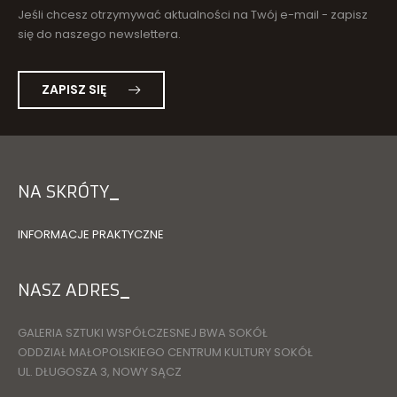
Jeśli chcesz otrzymywać aktualności na Twój e-mail - zapisz
się do naszego newslettera.
ZAPISZ SIĘ
NA SKRÓTY
INFORMACJE PRAKTYCZNE
NASZ ADRES
GALERIA SZTUKI WSPÓŁCZESNEJ BWA SOKÓŁ
ODDZIAŁ MAŁOPOLSKIEGO CENTRUM KULTURY SOKÓŁ
UL. DŁUGOSZA 3, NOWY SĄCZ