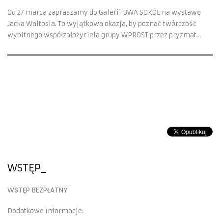
Od 27 marca zapraszamy do Galerii BWA SOKÓŁ na wystawę
Jacka Waltosia. To wyjątkowa okazja, by poznać twórczość
wybitnego współzałożyciela grupy WPROST przez pryzmat
jego autorskiej metody – radykalnej redukcji barw do
czterech żywiołów, będącej próbą uchwycenia „prazasady”
świata i odnalezienia trwałego ładu w ulotnej
rzeczywistości.
WSTĘP
WSTĘP BEZPŁATNY
Dodatkowe informacje: