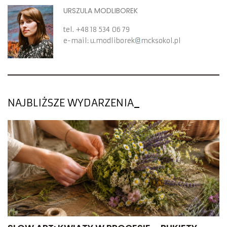
URSZULA MODLIBOREK
tel.
+48 18 534 06 79
e-mail:
u.modliborek
mcksokol.pl
NAJBLIŻSZE WYDARZENIA