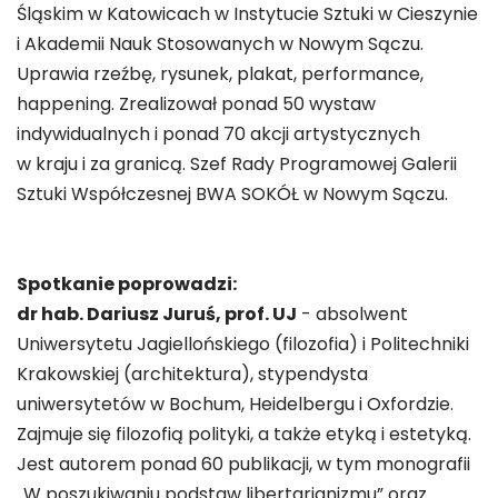
Śląskim w Katowicach w Instytucie Sztuki w Cieszynie
i Akademii Nauk Stosowanych w Nowym Sączu.
Uprawia rzeźbę, rysunek, plakat, performance,
happening. Zrealizował ponad 50 wystaw
indywidualnych i ponad 70 akcji artystycznych
w kraju i za granicą. Szef Rady Programowej Galerii
Sztuki Współczesnej BWA SOKÓŁ w Nowym Sączu.
Spotkanie poprowadzi:
dr hab. Dariusz Juruś, prof. UJ
- absolwent
Uniwersytetu Jagiellońskiego (filozofia) i Politechniki
Krakowskiej (architektura), stypendysta
uniwersytetów w Bochum, Heidelbergu i Oxfordzie.
Zajmuje się filozofią polityki, a także etyką i estetyką.
Jest autorem ponad 60 publikacji, w tym monografii
„W poszukiwaniu podstaw libertarianizmu” oraz