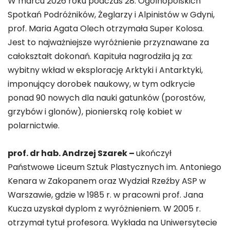
W marcu 2026 roku podczas 28. Ogólnopolskich
Spotkań Podróżników, Żeglarzy i Alpinistów w Gdyni,
prof. Maria Agata Olech otrzymała Super Kolosa.
Jest to najważniejsze wyróżnienie przyznawane za
całokształt dokonań. Kapituła nagrodziła ją za:
wybitny wkład w eksplorację Arktyki i Antarktyki,
imponujący dorobek naukowy, w tym odkrycie
ponad 90 nowych dla nauki gatunków (porostów,
grzybów i glonów), pionierską rolę kobiet w
polarnictwie.
prof. dr hab. Andrzej Szarek –
ukończył
Państwowe Liceum Sztuk Plastycznych im. Antoniego
Kenara w Zakopanem oraz Wydział Rzeźby ASP w
Warszawie, gdzie w 1985 r. w pracowni prof. Jana
Kucza uzyskał dyplom z wyróżnieniem. W 2005 r.
otrzymał tytuł profesora. Wykłada na Uniwersytecie