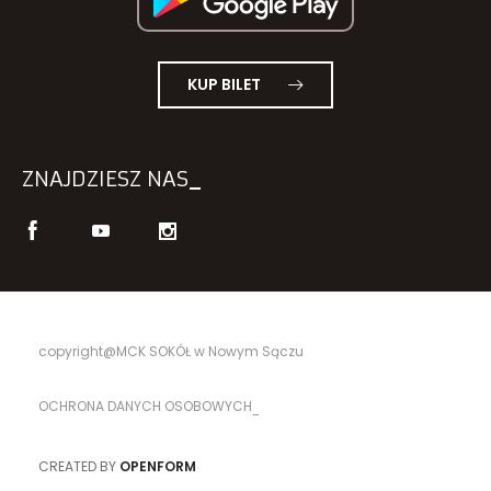
KUP BILET
ZNAJDZIESZ NAS
copyright@MCK SOKÓŁ w Nowym Sączu
OCHRONA DANYCH OSOBOWYCH
CREATED BY
OPENFORM