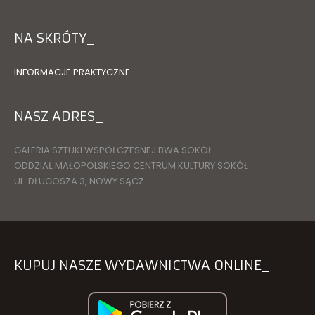
NA SKRÓTY
INFORMACJE PRAKTYCZNE
NASZ ADRES
GALERIA SZTUKI WSPÓŁCZESNEJ BWA SOKÓŁ
ODDZIAŁ MAŁOPOLSKIEGO CENTRUM KULTURY SOKÓŁ
UL. DŁUGOSZA 3, NOWY SĄCZ
KUPUJ NASZE WYDAWNICTWA ONLINE