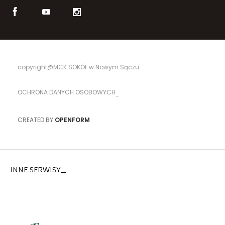
copyright@MCK SOKÓŁ w Nowym Sączu
OCHRONA DANYCH OSOBOWYCH
CREATED BY
OPENFORM
INNE SERWISY