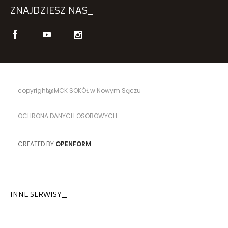
ZNAJDZIESZ NAS
copyright@MCK SOKÓŁ w Nowym Sączu
OCHRONA DANYCH OSOBOWYCH
CREATED BY
OPENFORM
INNE SERWISY