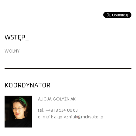
WSTĘP
WOLNY
KOORDYNATOR
ALICJA GOŁYŹNIAK
tel.
+48 18 534 06 63
e-mail:
a.golyzniak
mcksokol.pl