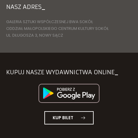
NASZ ADRES
GALERIA SZTUKI WSPÓŁCZESNEJ BWA SOKÓŁ
ODDZIAŁ MAŁOPOLSKIEGO CENTRUM KULTURY SOKÓŁ
UL. DŁUGOSZA 3, NOWY SĄCZ
KUPUJ NASZE WYDAWNICTWA ONLINE
KUP BILET