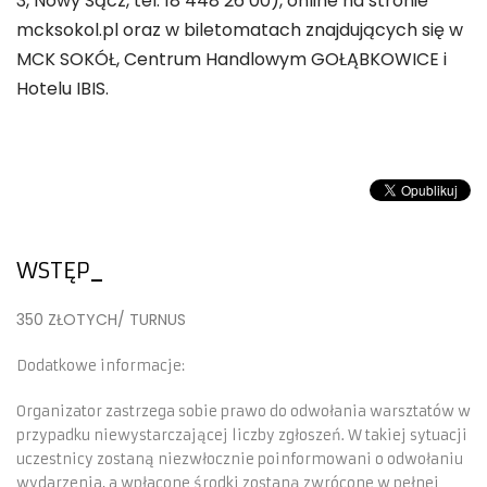
3, Nowy Sącz, tel. 18 448 26 00), online na stronie
mcksokol.pl oraz w biletomatach znajdujących się w
MCK SOKÓŁ, Centrum Handlowym GOŁĄBKOWICE i
Hotelu IBIS.
WSTĘP
350 ZŁOTYCH/ TURNUS
Dodatkowe informacje:
Organizator zastrzega sobie prawo do odwołania warsztatów w
przypadku niewystarczającej liczby zgłoszeń. W takiej sytuacji
uczestnicy zostaną niezwłocznie poinformowani o odwołaniu
wydarzenia, a wpłacone środki zostaną zwrócone w pełnej