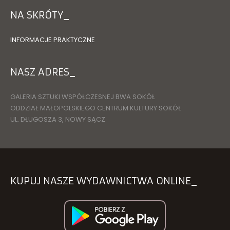
NA SKRÓTY
INFORMACJE PRAKTYCZNE
NASZ ADRES
GALERIA SZTUKI WSPÓŁCZESNEJ BWA SOKÓŁ
ODDZIAŁ MAŁOPOLSKIEGO CENTRUM KULTURY SOKÓŁ
UL. DŁUGOSZA 3, NOWY SĄCZ
KUPUJ NASZE WYDAWNICTWA ONLINE