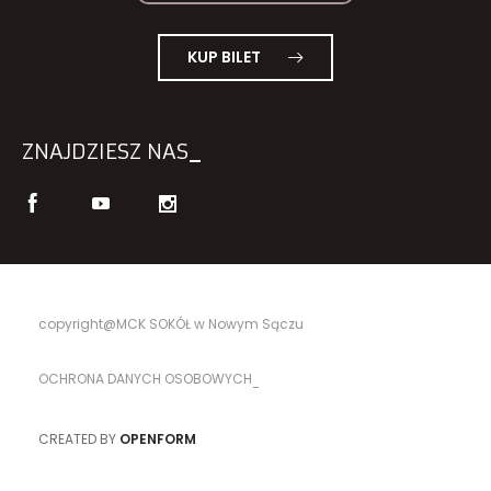
KUP BILET
ZNAJDZIESZ NAS
copyright@MCK SOKÓŁ w Nowym Sączu
OCHRONA DANYCH OSOBOWYCH
CREATED BY
OPENFORM