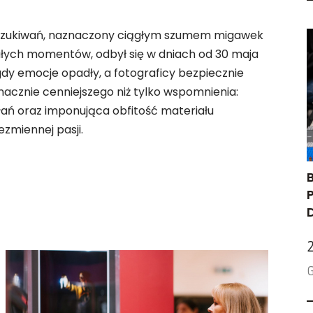
oszukiwań, naznaczony ciągłym szumem migawek
ałych momentów, odbył się w dniach od 30 maja
gdy emocje opadły, a fotograficy bezpiecznie
znacznie cenniejszego niż tylko wspomnienia:
ań oraz imponująca obfitość materiału
zmiennej pasji.
G