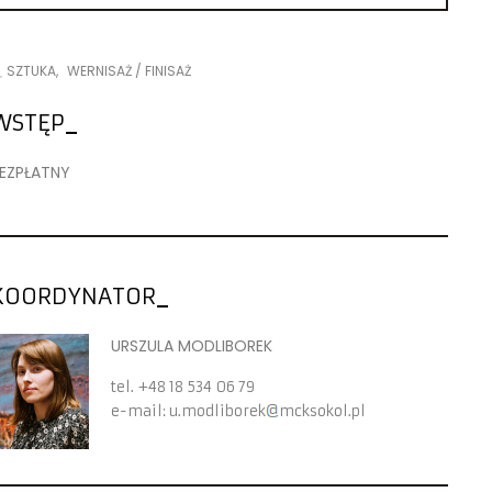
SZTUKA
WERNISAŻ / FINISAŻ
WSTĘP
EZPŁATNY
KOORDYNATOR
URSZULA MODLIBOREK
tel.
+48 18 534 06 79
e-mail:
u.modliborek
mcksokol.pl