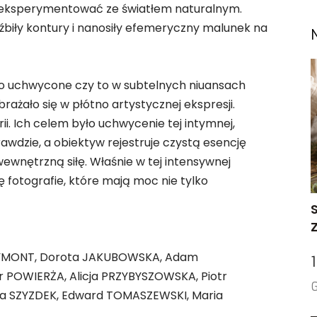
poeksperymentować ze światłem naturalnym.
zeźbiły kontury i nanosiły efemeryczny malunek na
iało uchwycone czy to w subtelnych niuansach
ażało się w płótno artystycznej ekspresji.
rii. Ich celem było uchwycenie tej intymnej,
awdzie, a obiektyw rejestruje czystą esencję
wewnętrzną siłę. Właśnie w tej intensywnej
ę fotografie, które mają moc nie tylko
EJSYMONT, Dorota JAKUBOWSKA, Adam
r POWIERŻA, Alicja PRZYBYSZOWSKA, Piotr
G
a SZYZDEK, Edward TOMASZEWSKI, Maria