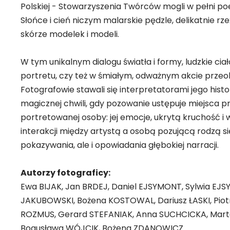
Polskiej - Stowarzyszenia Twórców mogli w pełni 
Słońce i cień niczym malarskie pędzle, delikatnie r
skórze modelek i modeli.
W tym unikalnym dialogu światła i formy, ludzkie c
portretu, czy też w śmiałym, odważnym akcie przeobr
Fotografowie stawali się interpretatorami jego histo
magicznej chwili, gdy pozowanie ustępuje miejsca pr
portretowanej osoby: jej emocje, ukrytą kruchość i 
interakcji między artystą a osobą pozującą rodzą si
pokazywania, ale i opowiadania głębokiej narracji.
Autorzy fotograficy:
Ewa BIJAK, Jan BRDEJ, Daniel EJSYMONT, Sylwia 
JAKUBOWSKI, Bożena KOSTOWAL, Dariusz ŁASKI, Piot
ROZMUS, Gerard STEFANIAK, Anna SUCHCICKA, Mart
Bogusława WÓJCIK, Bożena ZDANOWICZ