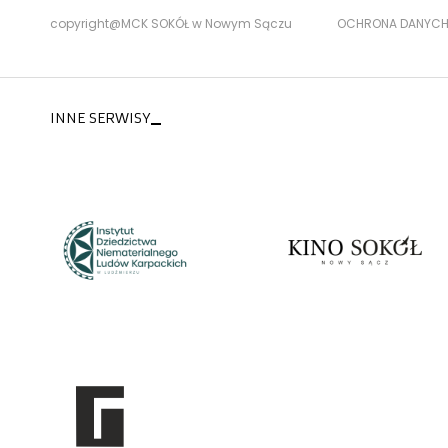
copyright@MCK SOKÓŁ w Nowym Sączu
OCHRONA DANYC
INNE SERWISY