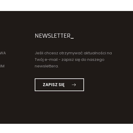
NEWSLETTER
BWA
Jeśli chcesz otrzymywać aktualności na
Twój e-mail - zapisz się do naszego
UM
newslettera.
ZAPISZ SIĘ