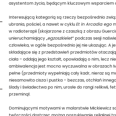
asystentom życia, będącym kluczowym wsparciem dla
Interesującą kategorią są rzeczy bezpośrednio związ
ubrania, pościel, a nawet w cyklu
Et in Arcadia ego
ma
w radioterapii (skojarzone z czaszką z obrazu Guerci
unieruchamiający „
egzoszkielet
” podczas sesji naświ
człowieka, w ogóle bezpośrednio jej nie ukazując. A j
składające się z przedstawień przedmiotów otaczaj
ciała – oddają jego kształt, opowiadają o nim, lecz n
ambiwalencja jest mocno wyczuwalna w obrazach Mick
pełne (przedmioty wypełniają cały kadr, nieraz są m
niesamowita cisza i pustka – bezczas, otchłań inneg
d
ślady i świadectwa po nim, urosłe do rangi relikwii, fe
przeminął.
Dominującymi motywami w malarstwie Mickiewicz są te
twórczości dostrzec można poszukiwanie religijnej t