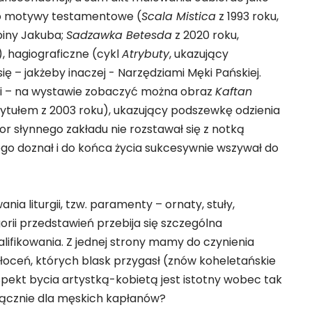
po motywy testamentowe (
Scala Mistica
z 1993 roku,
biny Jakuba;
Sadzawka Betesda
z 2020 roku,
, hagiograficzne (cykl
Atrybuty
, ukazujący
ię – jakżeby inaczej - Narzędziami Męki Pańskiej.
nymi – na wystawie zobaczyć można obraz
Kaftan
ytułem z 2003 roku), ukazujący podszewkę odzienia
r słynnego zakładu nie rozstawał się z notką
go doznał i do końca życia sukcesywnie wszywał do
ia liturgii, tzw. paramenty – ornaty, stuły,
gorii przedstawień przebija się szczególna
lifikowania. Z jednej strony mamy do czynienia
łoceń, których blask przygasł (znów koheletańskie
aspekt bycia artystką-kobietą jest istotny wobec tak
yłącznie dla męskich kapłanów?