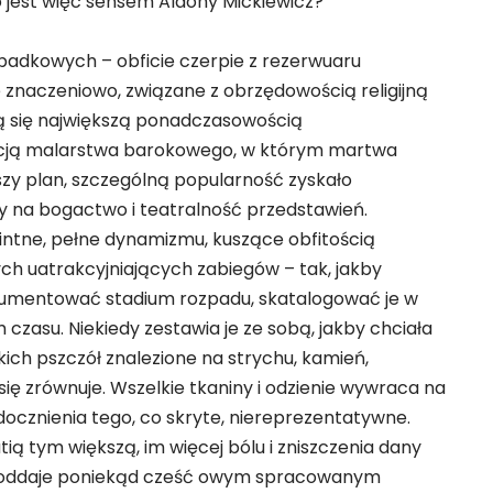
Co jest więc sensem Aldony Mickiewicz?
padkowych – obficie czerpie z rezerwuaru
 znaczeniowo, związane z obrzędowością religijną
ują się największą ponadczasowością
radycją malarstwa barokowego, w którym martwa
szy plan, szczególną popularność zyskało
ły na bogactwo i teatralność przedstawień.
intne, pełne dynamizmu, kuszące obfitością
ch uatrakcyjniających zabiegów – tak, jakby
okumentować stadium rozpadu, skatalogować je w
czasu. Niekiedy zestawia je ze sobą, jakby chciała
kich pszczół znalezione na strychu, kamień,
się zrównuje. Wszelkie tkaniny i odzienie wywraca na
docznienia tego, co skryte, niereprezentatywne.
tią tym większą, im więcej bólu i zniszczenia dany
 oddaje poniekąd cześć owym spracowanym