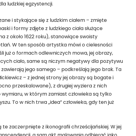
 ludzkiej egzystencji.
ane i stykające się z ludzkim ciałem – zmięte
ski i formy zdjęte z ludzkiego ciała służące
na z około 1622 roku), stanowiące swoisty
etlań. W ten sposób artystka mówi o cielesności
eśli już o formach odlewniczych mowa, jej obrazy,
ących ciało, same są niczym negatywy dla pozytywu
ie zawierają jego samego – podkreślają jego brak. Ta
iewicz – z jednej strony jej obrazy są bogate i
ocno przeskalowane), z drugiej wyziera z nich
o wymiaru, w którym zamiast człowieka są tylko
tyszu. To w nich trwa „idea” człowieka, gdy ten już
 zaczerpnięte z ikonografii chrześcijańskiej. W jej
ranscendencji, a sam akt malowania odbierać jako