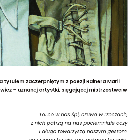
 tytułem zaczerpniętym z poezji Rainera Marii
wicz – uznanej artystki, sięgającej mistrzostwa w
To, co w nas śpi, czuwa w rzeczach,
z nich patrzą na nas pociemniałe oczy
i długo towarzyszą naszym gestom:
gdy rzeczy trwają, my szukamy trwania.