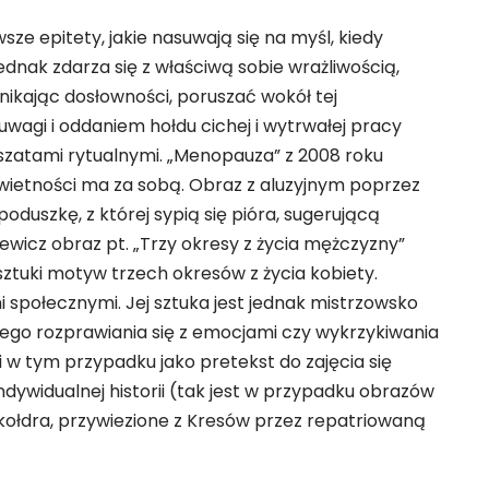
sze epitety, jakie nasuwają się na myśl, kiedy
jednak zdarza się z właściwą sobie wrażliwością,
nikając dosłowności, poruszać wokół tej
agi i oddaniem hołdu cichej i wytrwałej pracy
szatami rytualnymi. „Menopauza” z 2008 roku
świetności ma za sobą. Obraz z aluzyjnym poprzez
uszkę, z której sypią się pióra, sugerującą
ewicz obraz pt. „Trzy okresy z życia mężczyzny”
sztuki motyw trzech okresów z życia kobiety.
i społecznymi. Jej sztuka jest jednak mistrzowsko
nego rozprawiania się z emocjami czy wykrzykiwania
 i w tym przypadku jako pretekst do zajęcia się
dywidualnej historii (tak jest w przypadku obrazów
i kołdra, przywiezione z Kresów przez repatriowaną