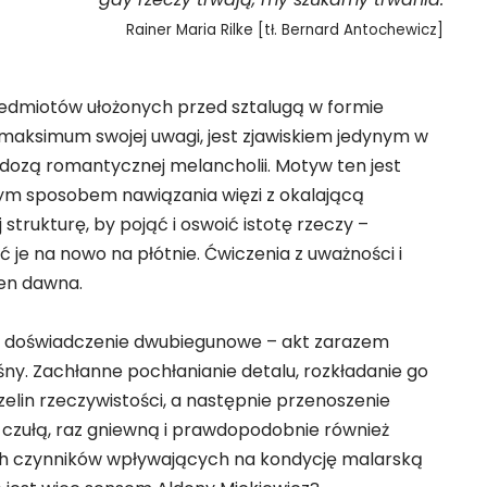
Rainer Maria Rilke [tł. Bernard Antochewicz]
edmiotów ułożonych przed sztalugą w formie
maksimum swojej uwagi, jest zjawiskiem jedynym w
dozą romantycznej melancholii. Motyw ten jest
nym sposobem nawiązania więzi z okalającą
j strukturę, by pojąć i oswoić istotę rzeczy –
 je na nowo na płótnie. Ćwiczenia z uważności i
ien dawna.
e doświadczenie dwubiegunowe – akt zarazem
ośny. Zachłanne pochłanianie detalu, rozkładanie go
zelin rzeczywistości, a następnie przenoszenie
z czułą, raz gniewną i prawdopodobnie również
ch czynników wpływających na kondycję malarską