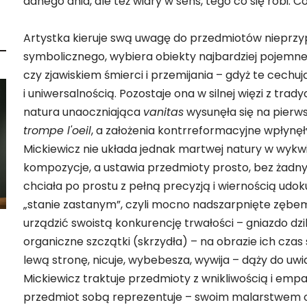
danego dnia, ale też wiary w sens, tego co się robi. 
Artystka kieruje swą uwagę do przedmiotów nieprzy
symbolicznego, wybiera obiekty najbardziej pojemne
czy zjawiskiem śmierci i przemijania – gdyż te cech
i uniwersalnością. Pozostaje ona w silnej więzi z t
natura unaoczniająca
vanitas
wysunęła się na pierw
trompe l'oeil
, a założenia kontrreformacyjne wpłynę
Mickiewicz nie układa jednak martwej natury w wykw
kompozycje, a ustawia przedmioty prosto, bez żadny
chciała po prostu z pełną precyzją i wiernością ud
„stanie zastanym”, czyli mocno nadszarpnięte zębem 
urządzić swoistą konkurencję trwałości – gniazdo dzi
organiczne szczątki (skrzydła) – na obrazie ich czas 
lewą stronę, nicuje, wybebesza, wywija – dąży do uwi
Mickiewicz traktuje przedmioty z wnikliwością i empa
przedmiot sobą reprezentuje – swoim malarstwem