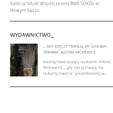
Galeria Sztuki Współczesnej BWA SOKÓŁ w
Nowym Sączu
WYDAWNICTWO
„...GDY RZECZY TRWAJĄ, MY SZUKAMY
TRWANIA” ALDONA MICKIEWICZ
Katalog towarzyszący wystawie: Aldona
Mickiewicz „…gdy rzeczy trwają, my
szukamy trwania.” prezentowanej w
Galerii Sztuki Współczesnej BWA SOKÓŁ o
15 lutego do 24 marca 2024 roku.