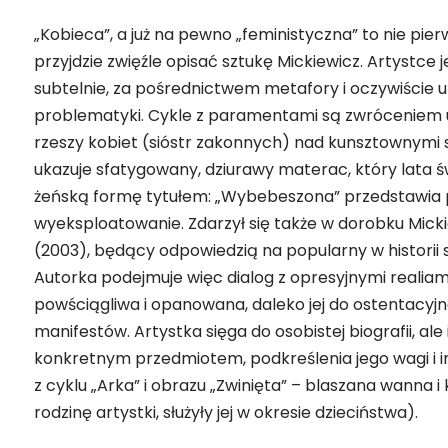
„Kobieca”, a już na pewno „feministyczna” to nie pierw
przyjdzie zwięźle opisać sztukę Mickiewicz. Artystce 
subtelnie, za pośrednictwem metafory i oczywiście u
problematyki. Cykle z paramentami są zwróceniem uw
rzeszy kobiet (sióstr zakonnych) nad kunsztownymi 
ukazuje sfatygowany, dziurawy materac, który lata 
żeńską formę tytułem: „Wybebeszona” przedstawia pod
wyeksploatowanie. Zdarzył się także w dorobku Micki
(2003), będący odpowiedzią na popularny w historii 
Autorka podejmuje więc dialog z opresyjnymi realiam
powściągliwa i opanowana, daleko jej do ostentacyj
manifestów. Artystka sięga do osobistej biografii, ale
konkretnym przedmiotem, podkreślenia jego wagi i in
z cyklu „Arka” i obrazu „Zwinięta” – blaszana wanna 
rodzinę artystki, służyły jej w okresie dzieciństwa).