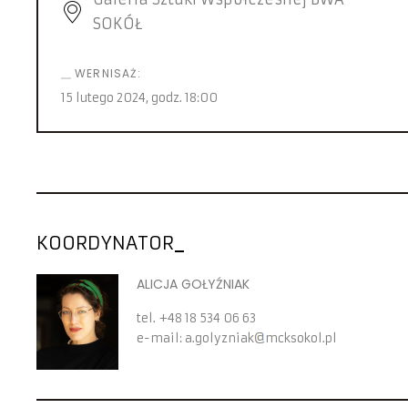
SOKÓŁ
WERNISAŻ:
15 lutego 2024
, godz.
18:00
KOORDYNATOR
ALICJA GOŁYŹNIAK
tel.
+48 18 534 06 63
e-mail:
a.golyzniak
mcksokol.pl