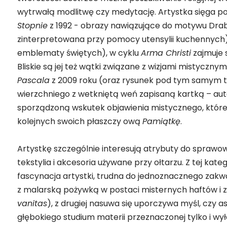
wytrwałą modlitwę czy medytację. Artystka sięga 
Stopnie
z 1992 - obrazy nawiązujące do motywu Dra
zinterpretowana przy pomocy utensylii kuchennych)
emblematy świętych), w cyklu
Arma Christi
zajmuje s
Bliskie są jej też wątki związane z wizjami mistycz
Pascala
z 2009 roku (oraz rysunek pod tym samym t
wierzchniego z wetkniętą weń zapisaną kartką – auto
sporządzoną wskutek objawienia mistycznego, które
kolejnych swoich płaszczy ową
Pamiątkę
.
Artystkę szczególnie interesują atrybuty do sprawowan
tekstylia i akcesoria używane przy ołtarzu. Z tej kate
fascynacja artystki, trudna do jednoznacznego zakwa
z malarską pożywką w postaci misternych haftów i z
vanitas
), z drugiej nasuwa się uporczywa myśl, czy 
głębokiego studium materii przeznaczonej tylko i w