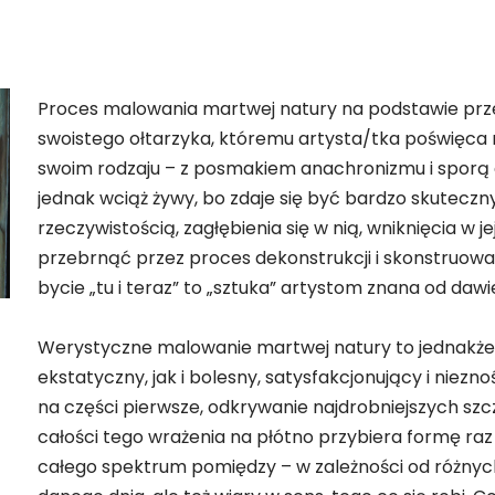
Proces malowania martwej natury na podstawie prz
swoistego ołtarzyka, któremu artysta/tka poświęca 
swoim rodzaju – z posmakiem anachronizmu i sporą 
jednak wciąż żywy, bo zdaje się być bardzo skutecz
rzeczywistością, zagłębienia się w nią, wniknięcia w je
przebrnąć przez proces dekonstrukcji i skonstruować
bycie „tu i teraz” to „sztuka” artystom znana od daw
Werystyczne malowanie martwej natury to jednakż
ekstatyczny, jak i bolesny, satysfakcjonujący i niezn
na części pierwsze, odkrywanie najdrobniejszych szc
całości tego wrażenia na płótno przybiera formę ra
całego spektrum pomiędzy – w zależności od różny